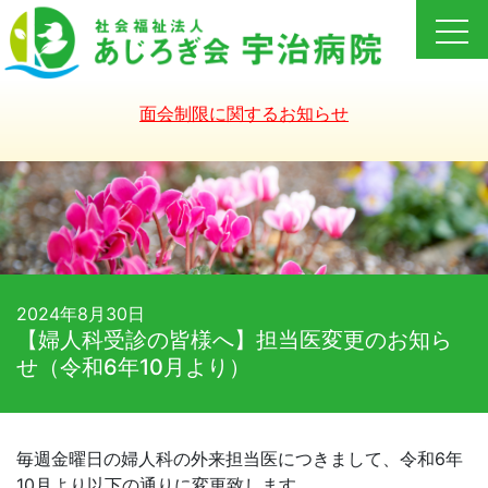
Skip
to
content
面会制限に関するお知らせ
2024年8月30日
【婦人科受診の皆様へ】担当医変更のお知ら
せ（令和6年10月より）
毎週金曜日の婦人科の外来担当医につきまして、令和
6
年
10月より
以下の通りに変更致します。