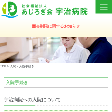
Skip
to
content
面会制限に関するお知らせ
TOP
>
入院
>
入院手続き
入院手続き
宇治病院への入院について