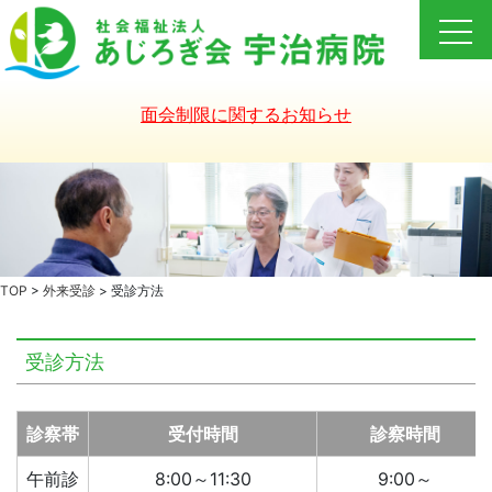
Skip
to
content
面会制限に関するお知らせ
TOP
>
外来受診
>
受診方法
受診方法
診察帯
受付時間
診察時間
午前診
8:00～11:30
9:00～