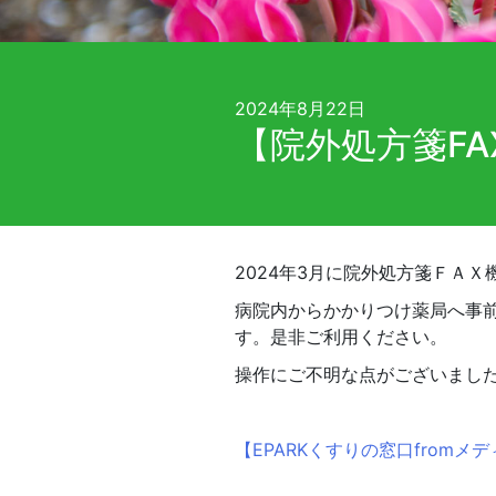
2024年8月22日
【院外処方箋F
2024
年
3
月に院外処方箋ＦＡＸ
病院内からかかりつけ薬局へ事
す。是非ご利用ください。
操作にご不明な点がございまし
【
EPARK
くすりの窓口
from
メデ