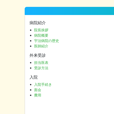
稿
ナ
ビ
病院紹介
ゲ
院長挨拶
病院概要
ー
宇治病院の歴史
シ
医師紹介
ョ
外来受診
ン
担当医表
受診方法
入院
入院手続き
面会
費用