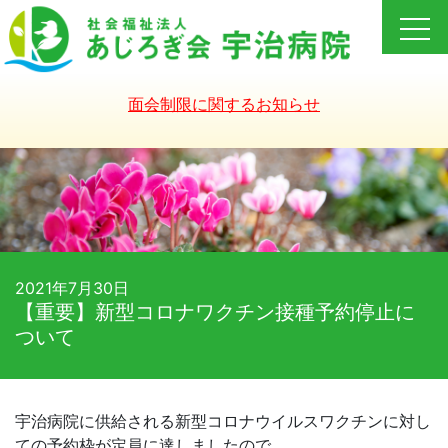
Skip
to
content
面会制限に関するお知らせ
2021年7月30日
【重要】新型コロナワクチン接種予約停止に
ついて
宇治病院に供給される新型コロナウイルスワクチンに対し
ての予約枠が定員に達しましたので