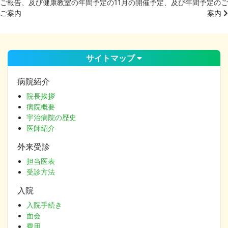
ご報告、及び健康教室の年間予定の
11月の開催予定、及び年間予定のご
投
ご案内
案内
稿
ナ
ビ
ゲ
サイトマップ
ー
シ
病院紹介
ョ
院長挨拶
ン
病院概要
宇治病院の歴史
医師紹介
外来受診
担当医表
受診方法
入院
入院手続き
面会
費用