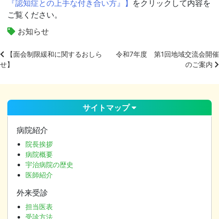
『認知症との上手な付き合い方』】
をクリックして内容を
ご覧ください。
お知らせ
【面会制限緩和に関するおしら
令和7年度 第1回地域交流会開催
せ】
のご案内
投
稿
ナ
ビ
サイトマップ
ゲ
ー
病院紹介
シ
院長挨拶
ョ
病院概要
ン
宇治病院の歴史
医師紹介
外来受診
担当医表
受診方法