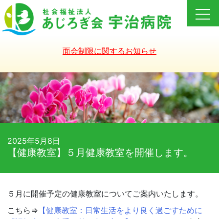
Skip
to
content
面会制限に関するお知らせ
2025年5月8日
【健康教室】５月健康教室を開催します。
５月に開催予定の健康教室についてご案内いたします。
こちら⇒
【健康教室：日常生活をより良く過ごすために