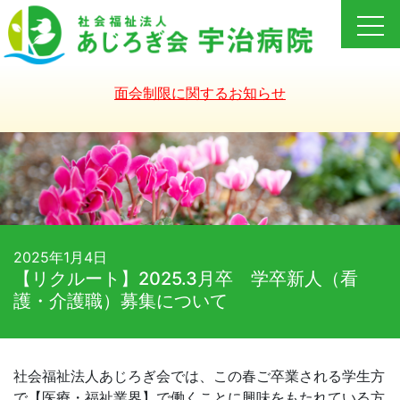
Skip
to
content
面会制限に関するお知らせ
2025年1月4日
【リクルート】2025.3月卒 学卒新人（看
護・介護職）募集について
社会福祉法人あじろぎ会では、この春ご卒業される学生方
で【医療・福祉業界】で働くことに興味をもたれている方