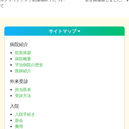
投
て
稿
ナ
ビ
ゲ
サイトマップ
ー
シ
病院紹介
ョ
院長挨拶
ン
病院概要
宇治病院の歴史
医師紹介
外来受診
担当医表
受診方法
入院
入院手続き
面会
費用