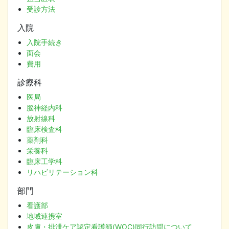
受診方法
入院
入院手続き
面会
費用
診療科
医局
脳神経内科
放射線科
臨床検査科
薬剤科
栄養科
臨床工学科
リハビリテーション科
部門
看護部
地域連携室
皮膚・排泄ケア認定看護師(WOC)同行訪問について