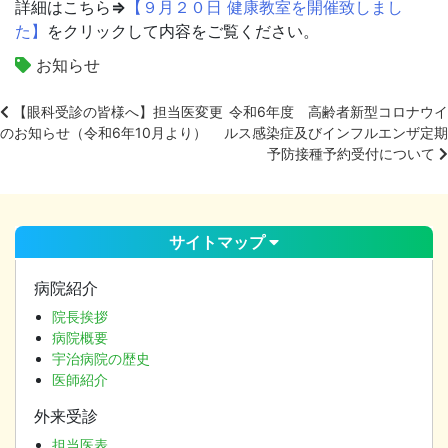
詳細はこちら
⇒
【９
月２０日 健康教室を開催致しまし
た
】
をクリックして内容をご覧ください。
お知らせ
【眼科受診の皆様へ】担当医変更
令和6年度 高齢者新型コロナウイ
のお知らせ（令和6年10月より）
ルス感染症及びインフルエンザ定期
投
予防接種予約受付について
稿
ナ
ビ
ゲ
サイトマップ
ー
シ
病院紹介
ョ
院長挨拶
ン
病院概要
宇治病院の歴史
医師紹介
外来受診
担当医表