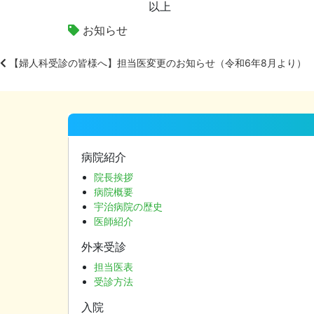
以上
お知らせ
【婦人科受診の皆様へ】担当医変更のお知らせ（令和6年8月より）
投
稿
ナ
ビ
病院紹介
ゲ
院長挨拶
病院概要
ー
宇治病院の歴史
シ
医師紹介
ョ
外来受診
ン
担当医表
受診方法
入院