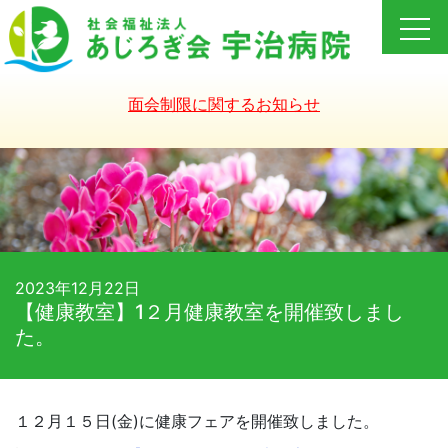
Skip
to
content
面会制限に関するお知らせ
2023年12月22日
【健康教室】1２月健康教室を開催致しまし
た。
１２月１５日(金)に健康フェアを開催致しました。