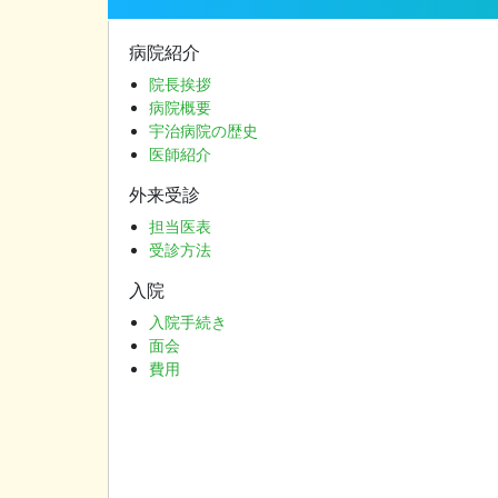
ナ
ビ
病院紹介
ゲ
院長挨拶
病院概要
ー
宇治病院の歴史
シ
医師紹介
ョ
外来受診
ン
担当医表
受診方法
入院
入院手続き
面会
費用