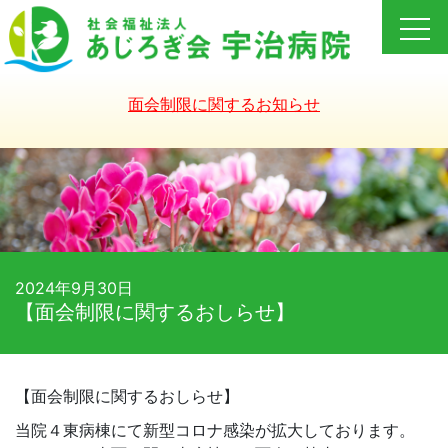
Skip
to
content
面会制限に関するお知らせ
2024年9月30日
【面会制限に関するおしらせ】
【面会制限に関するおしらせ】
当院４東病棟にて新型コロナ感染が拡大しております。