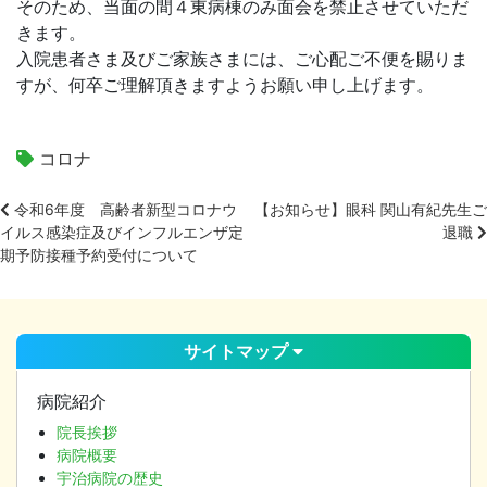
そのため、当面の間４東病棟のみ面会を禁止させていただ
きます。
入院患者さま及びご家族さまには、ご心配ご不便を賜りま
すが、何卒ご理解頂きますようお願い申し上げます。
コロナ
令和6年度 高齢者新型コロナウ
【お知らせ】眼科 関山有紀先生ご
イルス感染症及びインフルエンザ定
退職
投
期予防接種予約受付について
稿
ナ
ビ
ゲ
サイトマップ
ー
シ
病院紹介
ョ
院長挨拶
ン
病院概要
宇治病院の歴史