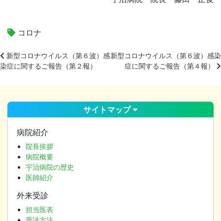
コロナ
新型コロナウイルス（第６波）感
新型コロナウイルス（第６波）感染
染症に関するご報告（第２報）
症に関するご報告（第４報）
投
稿
ナ
ビ
サイトマップ
ゲ
ー
病院紹介
シ
院長挨拶
ョ
病院概要
ン
宇治病院の歴史
医師紹介
外来受診
担当医表
受診方法