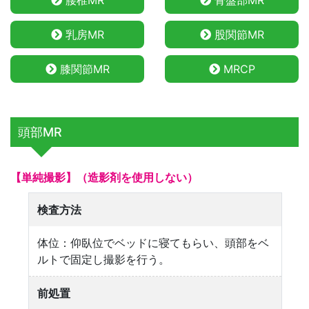
腰椎MR
骨盤部MR
乳房MR
股関節MR
膝関節MR
MRCP
頭部MR
【単純撮影】（造影剤を使用しない）
検査方法
体位：仰臥位でベッドに寝てもらい、頭部をベ
ルトで固定し撮影を行う。
前処置