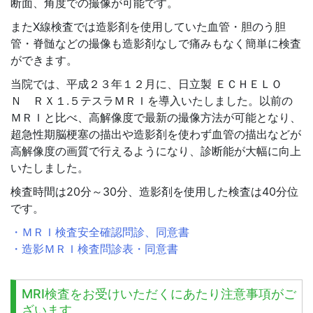
断面、角度での撮像が可能です。
またX線検査では造影剤を使用していた血管・胆のう胆
管・脊髄などの撮像も造影剤なしで痛みもなく簡単に検査
ができます。
当院では、平成２３年１２月に、日立製 ＥＣＨＥＬＯ
Ｎ ＲＸ１.５テスラＭＲＩを導入いたしました。以前の
ＭＲＩと比べ、高解像度で最新の撮像方法が可能となり、
超急性期脳梗塞の描出や造影剤を使わず血管の描出などが
高解像度の画質で行えるようになり、診断能が大幅に向上
いたしました。
検査時間は20分～30分、造影剤を使用した検査は40分位
です。
・ＭＲＩ検査安全確認問診、同意書
・造影ＭＲＩ検査問診表・同意書
MRI検査をお受けいただくにあたり注意事項がご
ざいます